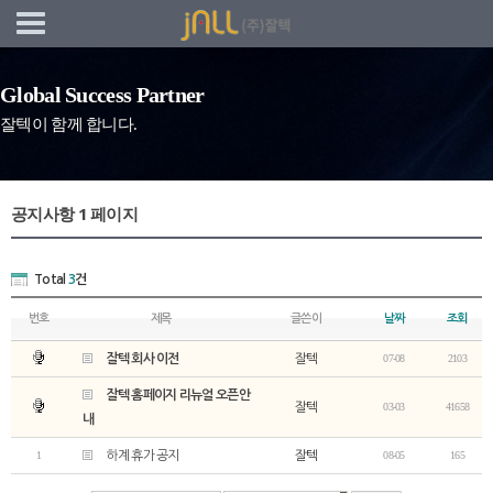
네비게이션 바로가기
본문 바로가기
Global Success Partner
잘텍이 함께 합니다.
공지사항 1 페이지
Total
3
건
번호
제목
글쓴이
날짜
조회
잘텍 회사 이전
잘텍
07-08
2103
잘텍 홈페이지 리뉴얼 오픈안
잘텍
03-03
41658
내
1
하계 휴가 공지
잘텍
08-05
165