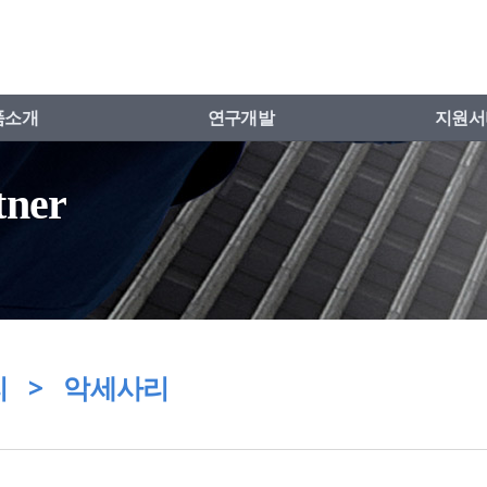
품소개
연구개발
지원서
tner
 > 악세사리