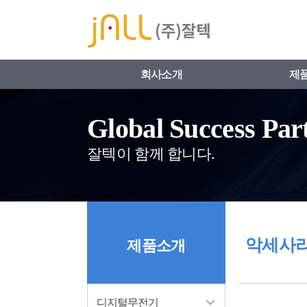
네비게이션 바로가기
본문 바로가기
회사소개
제
Global Success Par
잘텍이 함께 합니다.
악세사리
제품소개
디지털무전기